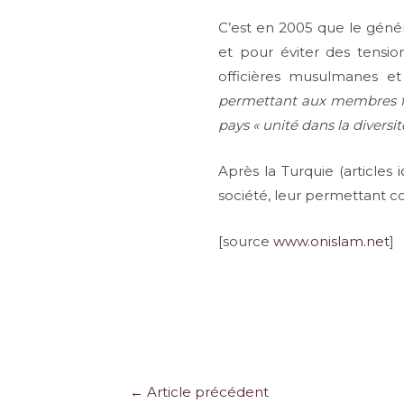
C’est en 2005 que le général
et pour éviter des tensio
officières musulmanes e
permettant aux membres fémi
pays « unité dans la diversit
Après la Turquie (articles
i
société, leur permettant c
[source
www.onislam.net
]
Navigation
←
Article précédent