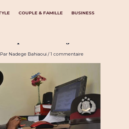
TYLE
COUPLE & FAMILLE
BUSINESS
: la police en hijab !
 Par
Nadege Bahiaoui
/
1 commentaire