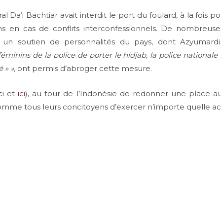
 Da’i Bachtiar avait interdit le port du foulard, à la fois p
ns en cas de conflits interconfessionnels. De nombreus
t un soutien de personnalités du pays, dont Azyumard
nins de la police de porter le hidjab, la police nationale f
é » »,
ont permis d’abroger cette mesure.
ci
et
ici
), au tour de l’Indonésie de redonner une place 
omme tous leurs concitoyens d’exercer n’importe quelle acti