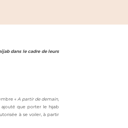
ijab dans le cadre de leurs
vembre «
A partir de demain,
 a ajouté que porter le hijab
orisée à se voiler, à partir