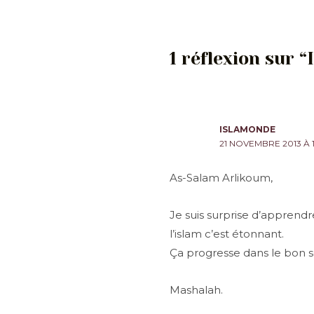
des
articles
1 réflexion sur “I
ISLAMONDE
21 NOVEMBRE 2013 À 1
As-Salam Arlikoum,
Je suis surprise d’apprendre
l’islam c’est étonnant.
Ça progresse dans le bon se
Mashalah.