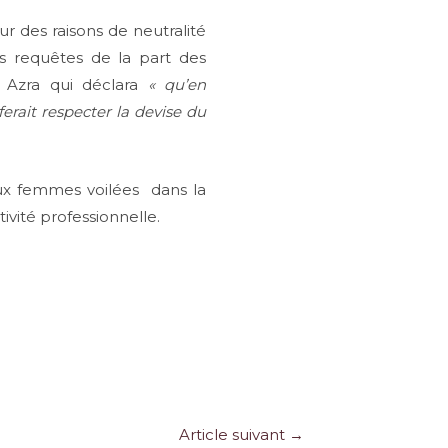
our des raisons de neutralité
es requêtes de la part des
i Azra qui déclara
« qu’en
erait respecter la devise du
aux femmes voilées dans la
vité professionnelle.
Article suivant
→