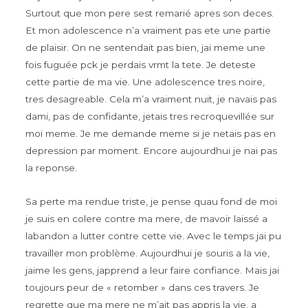
Surtout que mon pere sest remarié apres son deces.
Et mon adolescence n’a vraiment pas ete une partie
de plaisir. On ne sentendait pas bien, jai meme une
fois fuguée pck je perdais vrmt la tete. Je deteste
cette partie de ma vie. Une adolescence tres noire,
tres desagreable. Cela m’a vraiment nuit, je navais pas
dami, pas de confidante, jetais tres recroquevillée sur
moi meme. Je me demande meme si je netais pas en
depression par moment. Encore aujourdhui je nai pas
la reponse.
Sa perte ma rendue triste, je pense quau fond de moi
je suis en colere contre ma mere, de mavoir laissé a
labandon a lutter contre cette vie. Avec le temps jai pu
travailler mon problème. Aujourdhui je souris a la vie,
jaime les gens, japprend a leur faire confiance. Mais jai
toujours peur de « retomber » dans ces travers. Je
regrette que ma mere ne m’ait pas appris la vie, a