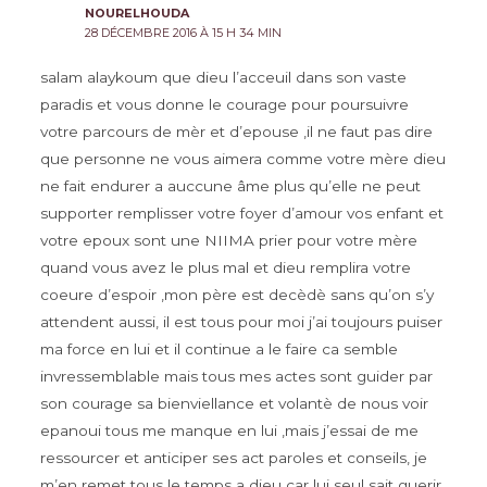
NOURELHOUDA
28 DÉCEMBRE 2016 À 15 H 34 MIN
salam alaykoum que dieu l’acceuil dans son vaste
paradis et vous donne le courage pour poursuivre
votre parcours de mèr et d’epouse ,il ne faut pas dire
que personne ne vous aimera comme votre mère dieu
ne fait endurer a auccune âme plus qu’elle ne peut
supporter remplisser votre foyer d’amour vos enfant et
votre epoux sont une NIIMA prier pour votre mère
quand vous avez le plus mal et dieu remplira votre
coeure d’espoir ,mon père est decèdè sans qu’on s’y
attendent aussi, il est tous pour moi j’ai toujours puiser
ma force en lui et il continue a le faire ca semble
invressemblable mais tous mes actes sont guider par
son courage sa bienviellance et volantè de nous voir
epanoui tous me manque en lui ,mais j’essai de me
ressourcer et anticiper ses act paroles et conseils, je
m’en remet tous le temps a dieu car lui seul sait guerir