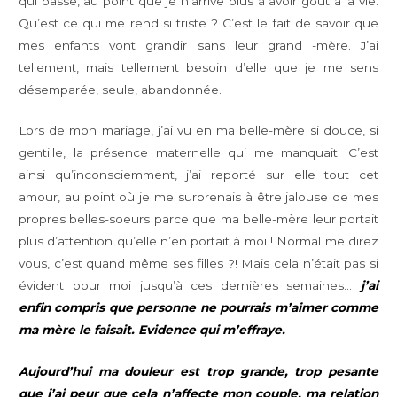
qui passe, au point que je n’arrive plus à avoir goût à la vie.
Qu’est ce qui me rend si triste ? C’est le fait de savoir que
mes enfants vont grandir sans leur grand -mère. J’ai
tellement, mais tellement besoin d’elle que je me sens
désemparée, seule, abandonnée.
Lors de mon mariage, j’ai vu en ma belle-mère si douce, si
gentille, la présence maternelle qui me manquait. C’est
ainsi qu’inconsciemment, j’ai reporté sur elle tout cet
amour, au point où je me surprenais à être jalouse de mes
propres belles-soeurs parce que ma belle-mère leur portait
plus d’attention qu’elle n’en portait à moi ! Normal me direz
vous, c’est quand même ses filles ?! Mais cela n’était pas si
évident pour moi jusqu’à ces dernières semaines…
j’ai
enfin compris que personne ne pourrais m’aimer comme
ma mère le faisait. Evidence qui m’effraye.
Aujourd’hui ma douleur est trop grande, trop pesante
que j’ai peur que cela n’affecte mon couple, ma relation