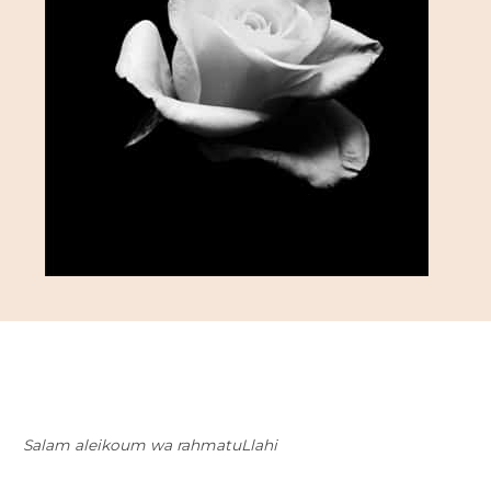
Salam aleikoum wa rahmatuLlahi