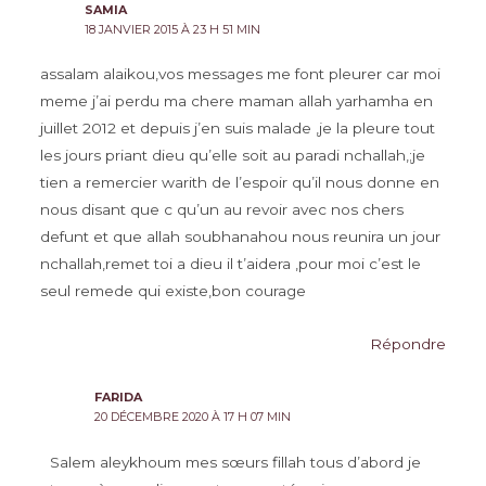
SAMIA
18 JANVIER 2015 À 23 H 51 MIN
assalam alaikou,vos messages me font pleurer car moi
meme j’ai perdu ma chere maman allah yarhamha en
juillet 2012 et depuis j’en suis malade ,je la pleure tout
les jours priant dieu qu’elle soit au paradi nchallah,;je
tien a remercier warith de l’espoir qu’il nous donne en
nous disant que c qu’un au revoir avec nos chers
defunt et que allah soubhanahou nous reunira un jour
nchallah,remet toi a dieu il t’aidera ,pour moi c’est le
seul remede qui existe,bon courage
Répondre
FARIDA
20 DÉCEMBRE 2020 À 17 H 07 MIN
Salem aleykhoum mes sœurs fillah tous d’abord je