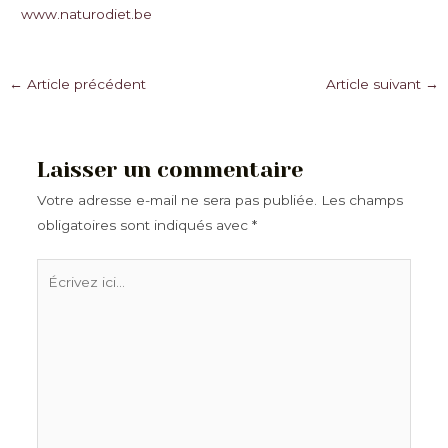
www.naturodiet.be
Navigation
←
Article précédent
Article suivant
→
des
articles
Laisser un commentaire
Votre adresse e-mail ne sera pas publiée.
Les champs
obligatoires sont indiqués avec
*
Écrivez
ici…