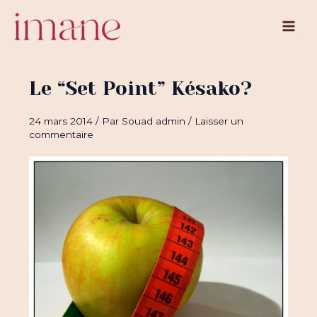
Aller
au
Main
contenu
Men
Le “Set Point” Késako?
24 mars 2014
/ Par
Souad admin
/
Laisser un
commentaire