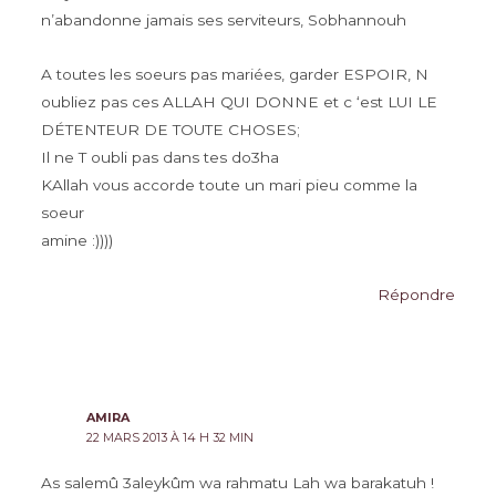
n’abandonne jamais ses serviteurs, Sobhannouh
A toutes les soeurs pas mariées, garder ESPOIR, N
oubliez pas ces ALLAH QUI DONNE et c ‘est LUI LE
DÉTENTEUR DE TOUTE CHOSES;
Il ne T oubli pas dans tes do3ha
KAllah vous accorde toute un mari pieu comme la
soeur
amine :))))
Répondre
AMIRA
22 MARS 2013 À 14 H 32 MIN
As salemû 3aleykûm wa rahmatu Lah wa barakatuh !