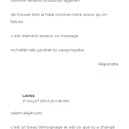
homme serieux musulman algerien
de trouver bint al halal comme notre soeur qu on
felicite
c est vraiment serieux ce message
inchallah rabi yarzkah bi zawja tayeba
Répondre
LAVIEE
27 JUILLET 2013 À 20 H 06 MIN
salam alaykoum,
c’est un beau témoignage et est-ce que tu a changé