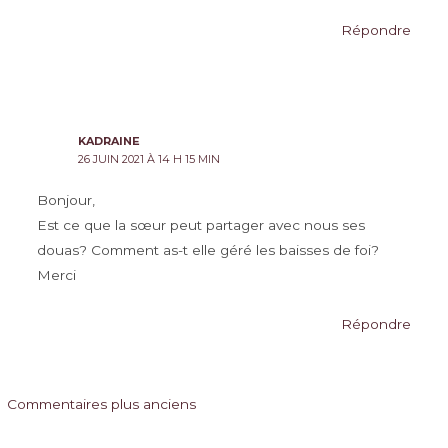
Répondre
KADRAINE
26 JUIN 2021 À 14 H 15 MIN
Bonjour,
Est ce que la sœur peut partager avec nous ses
douas? Comment as-t elle géré les baisses de foi?
Merci
Répondre
Commentaires
Commentaires plus anciens
plus