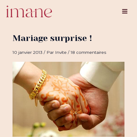
Aller
au
Main
contenu
Men
Mariage surprise !
10 janvier 2013
/ Par
Invite
/
18 commentaires