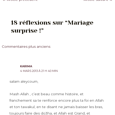
des
articles
18 réflexions sur “Mariage
surprise !”
Commentaires
Commentaires plus anciens
plus
récents
KARIMA
4 MARS 2013 À 21 H 40 MIN
salam aleycoum,
Mash Allah , c’est beau comme histoire, et
franchement sa te renforce encore plus ta foi en Allah
et ton tawakul, en te disant ne jamais baisser les bras,
toujours faire des do3ha, et Allah est Grand, et