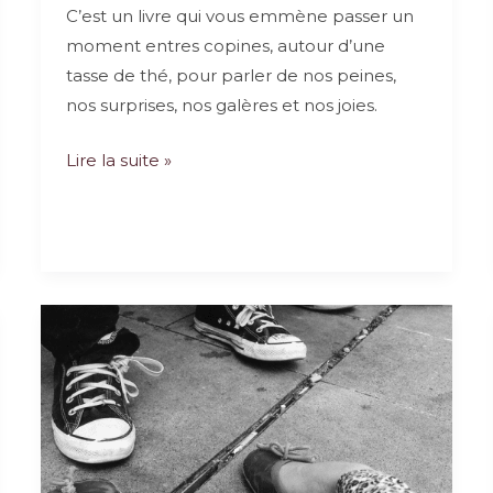
C’est un livre qui vous emmène passer un
moment entres copines, autour d’une
tasse de thé, pour parler de nos peines,
nos surprises, nos galères et nos joies.
Mouqabalas…
Lire la suite »
ou
les
confessions
des
musulmanes
du
siècle,
Editions
Les
Crysalides