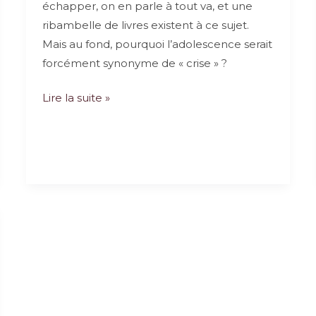
échapper, on en parle à tout va, et une
ribambelle de livres existent à ce sujet.
Mais au fond, pourquoi l’adolescence serait
forcément synonyme de « crise » ?
Ados
Lire la suite »
:
Comment
gérer
la
crise
?