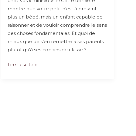
chez vos « mini-vous » ! Cette dernière
montre que votre petit n’est à présent
plus un bébé, mais un enfant capable de
raisonner et de vouloir comprendre le sens
des choses fondamentales. Et quoi de
mieux que de s’en remettre à ses parents
plutôt qu’à ses copains de classe ?
Maman,
Lire la suite »
comment
on
fait
les
bébés
?