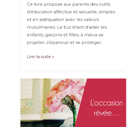
Ce livre propose aux parents des outils
d’éducation affective et sexuelle, simples
et en adéquation avec les valeurs
musulmanes. Le but étant d’aider les
enfants, garçons et filles, à mieux se
projeter, s’épanouir et se protéger.
Les
Lire la suite »
petits
musulmans
se
posent
aussi
des
questions
sur
la