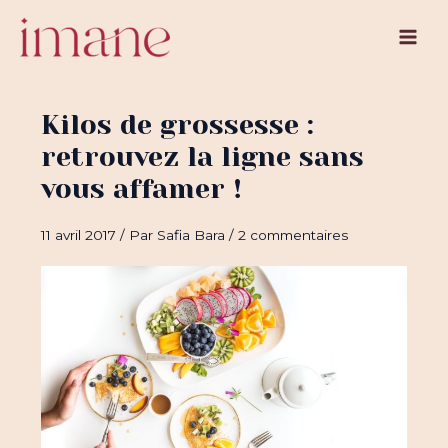
Aller
au
Main
contenu
Men
Kilos de grossesse :
retrouvez la ligne sans
vous affamer !
11 avril 2017
/ Par
Safia Bara
/
2 commentaires