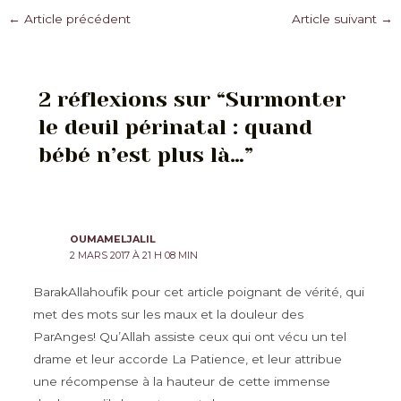
Navigation
←
Article précédent
Article suivant
→
des
articles
2 réflexions sur “Surmonter
le deuil périnatal : quand
bébé n’est plus là…”
OUMAMELJALIL
2 MARS 2017 À 21 H 08 MIN
BarakAllahoufik pour cet article poignant de vérité, qui
met des mots sur les maux et la douleur des
ParAnges! Qu’Allah assiste ceux qui ont vécu un tel
drame et leur accorde La Patience, et leur attribue
une récompense à la hauteur de cette immense