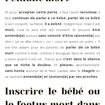
Et pour
accepter cette perte
, il faut l’avoir
reconnue,
il
faut
continuer de parler à ce bébé, parler de ce bébé
à son conjoint, sa fratrie.
Il a existé
. Malgré tout. Mais il est
mort,
c’est le seul mot qui convient. Et pouvoir
être
entendu(e)
surtout
sans volonté d’être raisonné(e)
par
des « ça va aller mieux » ou « vous en aurez un autre ». Il
est très aidant pour les parents de
parler de ce bébé
mort
comme il était, comme il bougeait dans le ventre, s’il
a souri quand il est né… Parce que
c’est dans le silence
que se niche la douleur.
Et
pleurer,
abondamment,
sans honte
aucune de le faire. Laisser aller le
chagrin
en
se sachant
entendu(e) et soutenu(e) par ses proches.
Inscrire le bébé ou
le foetus mort dans