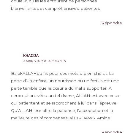
douleur, qu’ils les entourent de personnes
bienveillantes et compréhensives, patientes.
Répondre
KHADIJA
3 MARS 2017 À 14 H 53 MIN
BarakALLAHou fik pour ces mots si bien choisit. La
perte d’un enfant, un nourrisson ou un fœtus est une
perte terrible que le cœur a du mal a supporter. A
ceux qui ont vécu un tel drame, ALLAH est avec ceux
qui patientent et se raccrochent à lui dans l’épreuve.
Qu’ALLAH leur offre la patience, l’acceptation et la
meilleure des récompenses: al FIRDAWS. Amine
Répondre