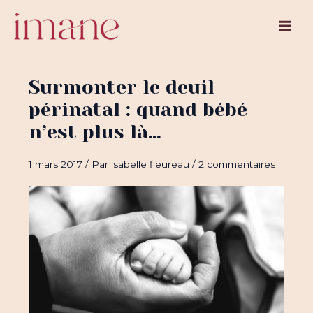
Aller
au
Main
contenu
Men
Surmonter le deuil
périnatal : quand bébé
n’est plus là…
1 mars 2017
/ Par
isabelle fleureau
/
2 commentaires