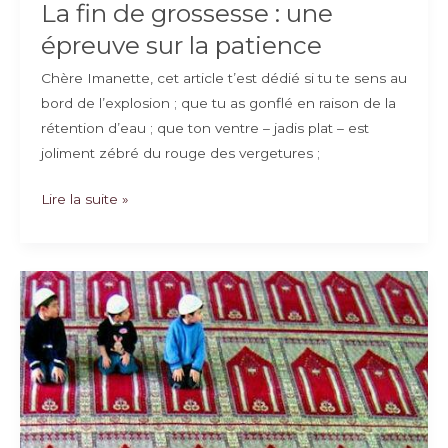
La fin de grossesse : une
épreuve sur la patience
Chère Imanette, cet article t’est dédié si tu te sens au
bord de l’explosion ; que tu as gonflé en raison de la
rétention d’eau ; que ton ventre – jadis plat – est
joliment zébré du rouge des vergetures ;
La
Lire la suite »
fin
de
grossesse
:
une
épreuve
sur
la
patience