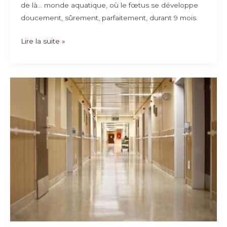
de là… monde aquatique, où le fœtus se développe
doucement, sûrement, parfaitement, durant 9 mois.
Nouveau
Lire la suite »
monde,
nouvelle
loi