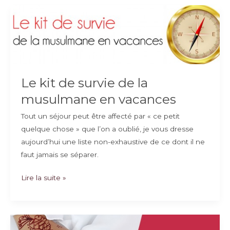
marié,
comment
l’oublier
en
Islam
?
Le kit de survie de la
musulmane en vacances
Tout un séjour peut être affecté par « ce petit
quelque chose » que l’on a oublié, je vous dresse
aujourd’hui une liste non-exhaustive de ce dont il ne
faut jamais se séparer.
Le
Lire la suite »
kit
de
survie
de