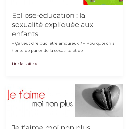
Eclipse-éducation : la
sexualité expliquée aux
enfants
– Ça veut dire quoi être amoureux ? – Pourquoi on a
honte de parler de la sexualité et de
Eclipse-
Lire la suite »
éducation
:
la
sexualité
expliquée
aux
enfants
Je t’aime moi non plus