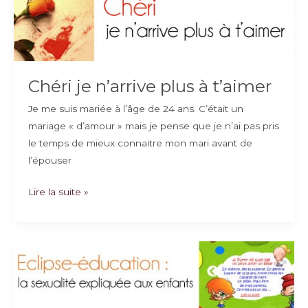
privée
:
le
choix
cornélien
Chéri je n’arrive plus à t’aimer
Je me suis mariée à l’âge de 24 ans. C’était un
mariage « d’amour » mais je pense que je n’ai pas pris
le temps de mieux connaitre mon mari avant de
l’épouser
Chéri
Lire la suite »
je
n’arrive
plus
à
t’aimer