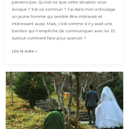
parviens pas. Qu’est-ce que cette situation vous
évoque ? Est-ce commun ? J’ai dans mon entourage
un jeune homme qui semble être intéressé et
intéressant aussi. Mais, c’est comme si il y avait une
barrière qui n’empêche de communiquer avec lui. Et
surtout comment faire pour avancer ?
« J’ai
Lire la suite »
un
blocage
face
au
mariage »