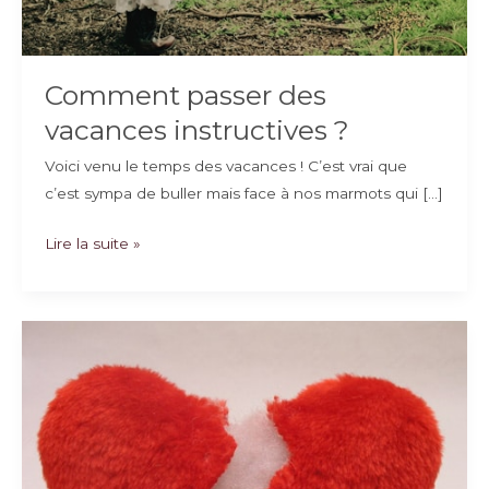
Comment passer des
vacances instructives ?
Voici venu le temps des vacances ! C’est vrai que
c’est sympa de buller mais face à nos marmots qui […]
Comment
Lire la suite »
passer
des
vacances
instructives
?