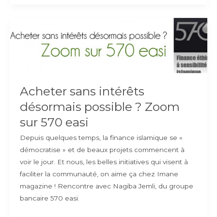
« héros »
de
nos
enfants
en
Islam
Acheter sans intérêts
désormais possible ? Zoom
sur 570 easi
Depuis quelques temps, la finance islamique se «
démocratise » et de beaux projets commencent à
voir le jour. Et nous, les belles initiatives qui visent à
faciliter la communauté, on aime ça chez Imane
magazine ! Rencontre avec Nagiba Jemli, du groupe
bancaire 570 easi.