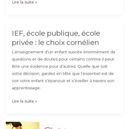
Acheter
Lire la suite »
sans
intérêts
désormais
possible
IEF, école publique, école
?
privée : le choix cornélien
Zoom
L’enseignement d’un enfant suscite énormément de
sur
questions et de doutes pour certains comme il peut
570
être une évidence pour d’autres. Quelle que soit
easi
votre décision, gardez en tête que l’essentiel est de
voir votre enfant s’épanouir et s’éveiller à travers son
apprentissage.
IEF,
Lire la suite »
école
publique,
école