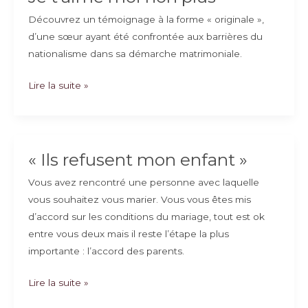
Découvrez un témoignage à la forme « originale »,
d’une sœur ayant été confrontée aux barrières du
nationalisme dans sa démarche matrimoniale.
Je
Lire la suite »
t’aime
moi
non
plus
« Ils refusent mon enfant »
Vous avez rencontré une personne avec laquelle
vous souhaitez vous marier. Vous vous êtes mis
d’accord sur les conditions du mariage, tout est ok
entre vous deux mais il reste l’étape la plus
importante : l’accord des parents.
« Ils
Lire la suite »
refusent