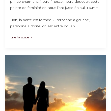
prince charmant. Notre finesse, notre douceur, cette
pointe de féminité en nous l’ont juste ébloui…Humm…
Bon, la porte est fermée ? Personne à gauche,
personne à droite, on est entre nous ?
Je
Lire la suite »
suis
mariée
donc
j’oublie…