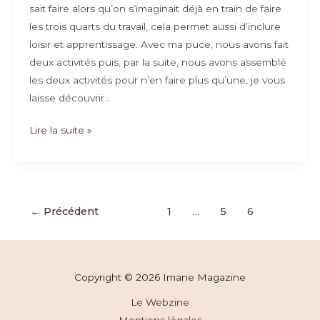
sait faire alors qu’on s’imaginait déjà en train de faire
les trois quarts du travail, cela permet aussi d’inclure
loisir et apprentissage. Avec ma puce, nous avons fait
deux activités puis, par la suite, nous avons assemblé
les deux activités pour n’en faire plus qu’une, je vous
laisse découvrir…
Activités
Lire la suite »
ludiques
pour
enfant
autour
Pagination
←
Précédent
1
…
5
6
de
d’article
l’islam
Copyright © 2026 Imane Magazine
Le Webzine
Mentions légales