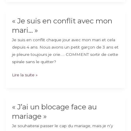
mon
enfant »
« Je suis en conflit avec mon
mari… »
Je suis en conflit chaque jour avec mon mari et cela
depuis 4 ans. Nous avons un petit garçon de 3 ans et
je pleure toujours je crie….. COMMENT sortir de cette
spirale sans le quitter?
« Je
Lire la suite »
suis
en
conflit
avec
« J’ai un blocage face au
mon
mariage »
mari… »
Je souhaiterai passer le cap du mariage, mais je n’y